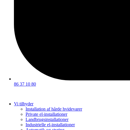
86 37 10 80
Vi tilbyder
Installation af hårde hvidevarer
Private el-installationer
Landbrugsinstallationer
Industrielle el-installationer
Automatik og styring