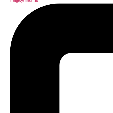
tm@sydinst.dk